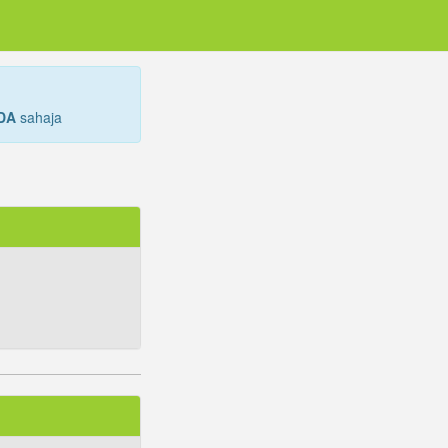
DA
sahaja