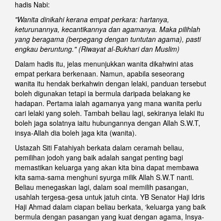
hadis Nabi:
"Wanita dinikahi kerana empat perkara: hartanya,
keturunannya, kecantikannya dan agamanya. Maka pilihlah
yang beragama (berpegang dengan tuntutan agama), pasti
engkau beruntung." (Riwayat al-Bukhari dan Muslim)
Dalam hadis itu, jelas menunjukkan wanita dikahwini atas
empat perkara berkenaan. Namun, apabila seseorang
wanita itu hendak berkahwin dengan lelaki, panduan tersebut
boleh digunakan tetapi ia bermula daripada belakang ke
hadapan. Pertama ialah agamanya yang mana wanita perlu
cari lelaki yang soleh. Tambah beliau lagi, sekiranya lelaki itu
boleh jaga solatnya iaitu hubungannya dengan Allah S.W.T,
insya-Allah dia boleh jaga kita (wanita).
Ustazah Siti Fatahiyah berkata dalam ceramah beliau,
pemilihan jodoh yang baik adalah sangat penting bagi
memastikan keluarga yang akan kita bina dapat membawa
kita sama-sama menghuni syurga milik Allah S.W.T nanti.
Beliau menegaskan lagi, dalam soal memilih pasangan,
usahlah tergesa-gesa untuk jatuh cinta. YB Senator Haji Idris
Haji Ahmad dalam ciapan beliau berkata, ‘keluarga yang baik
bermula dengan pasangan yang kuat dengan agama, Insya-