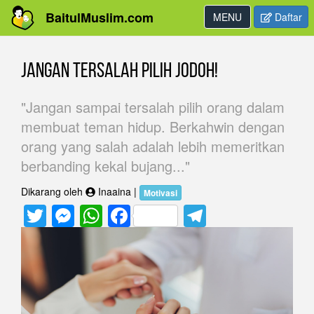
BaitulMuslim.com
Toggle
MENU
Daftar
navigation
Skip
to
Jangan Tersalah Pilih Jodoh!
main
content
"Jangan sampai tersalah pilih orang dalam
membuat teman hidup. Berkahwin dengan
orang yang salah adalah lebih memeritkan
berbanding kekal bujang..."
Dikarang oleh
Inaaina |
Motivasi
Twitter
Messenger
WhatsApp
Facebook
Telegram