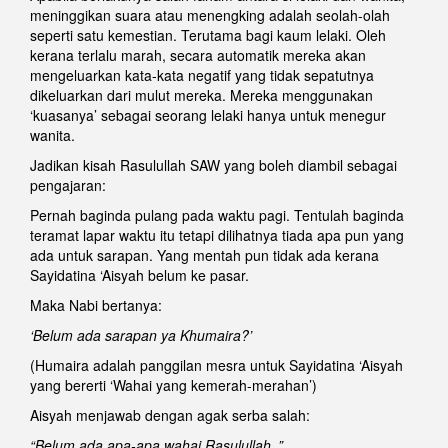
meninggikan suara atau menengking adalah seolah-olah
seperti satu kemestian. Terutama bagi kaum lelaki. Oleh
kerana terlalu marah, secara automatik mereka akan
mengeluarkan kata-kata negatif yang tidak sepatutnya
dikeluarkan dari mulut mereka. Mereka menggunakan
‘kuasanya’ sebagai seorang lelaki hanya untuk menegur
wanita.
Jadikan kisah Rasulullah SAW yang boleh diambil sebagai
pengajaran:
Pernah baginda pulang pada waktu pagi. Tentulah baginda
teramat lapar waktu itu tetapi dilihatnya tiada apa pun yang
ada untuk sarapan. Yang mentah pun tidak ada kerana
Sayidatina ‘Aisyah belum ke pasar.
Maka Nabi bertanya:
‘Belum ada sarapan ya Khumaira?’
(Humaira adalah panggilan mesra untuk Sayidatina ‘Aisyah
yang bererti ‘Wahai yang kemerah-merahan’)
Aisyah menjawab dengan agak serba salah:
“Belum ada apa-apa wahai Rasulullah..”