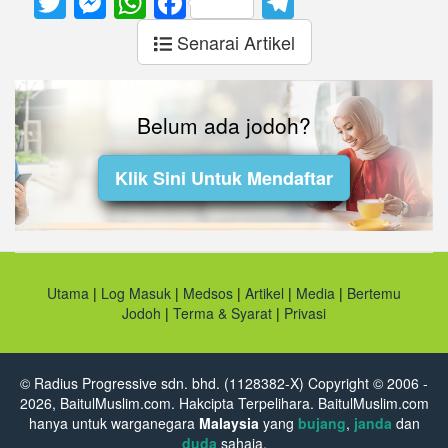
Senarai Artikel
Belum ada jodoh?
Klik Sini Untuk Mendaftar
Utama
|
Log Masuk
|
Medsos
|
Artikel
|
Media
|
Bertemu
Jodoh
|
Terma & Syarat
|
Privasi
© Radius Progressive sdn. bhd. (1128382-X) Copyright © 2006 -
2026, BaitulMuslim.com. Hakcipta Terpelihara. BaitulMuslim.com
hanya untuk warganegara
Malaysia
yang
bujang
,
janda
dan
duda
sahaja.