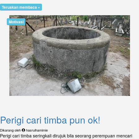
Teruskan membaca »
Motivasi
Perigi cari timba pun ok!
Dikarang oleh
hasrulhamimie
Perigi cari timba seringkali dirujuk bila seorang perempuan mencari