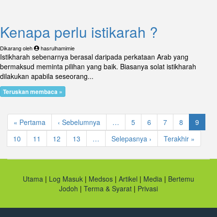
Kenapa perlu istikarah ?
Dikarang oleh
hasrulhamimie
Istikharah sebenarnya berasal daripada perkataan Arab yang
bermaksud meminta pilihan yang baik. Biasanya solat istikharah
dilakukan apabila seseorang...
Teruskan membaca »
Pagination
First
« Pertama
Previous
‹ Sebelumnya
…
Page
5
Page
6
Page
7
Page
8
Curren
9
page
page
page
Page
10
Page
11
Page
12
Page
13
…
Next
Selepasnya ›
Last
Terakhir »
page
page
Utama
|
Log Masuk
|
Medsos
|
Artikel
|
Media
|
Bertemu
Jodoh
|
Terma & Syarat
|
Privasi